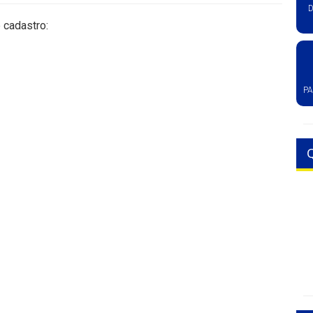
D
 cadastro:
P