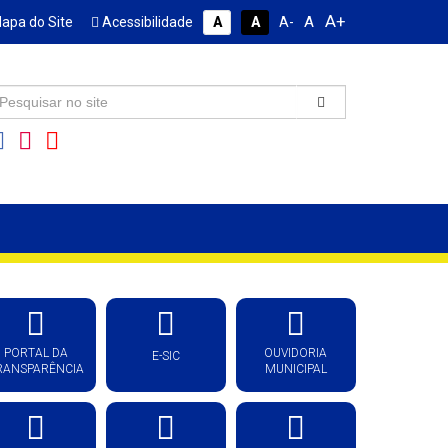
A+
A
apa do Site
Acessibilidade
A
A
A-
PORTAL DA
OUVIDORIA
E-SIC
RANSPARÊNCIA
MUNICIPAL