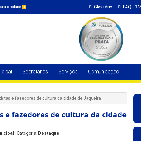
Glossário
FAQ
M
 para o rodapé
4
cipal
Secretarias
Serviços
Comunicação
tistas e fazedores de cultura da cidade de Jaqueira
s e fazedores de cultura da cidade
T
nicipal
| Categoria:
Destaque