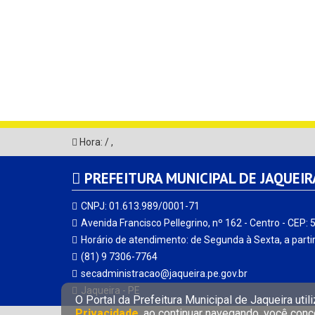
Hora:
/
,
PREFEITURA MUNICIPAL DE JAQUEIR
CNPJ: 01.613.989/0001-71
Avenida Francisco Pellegrino, nº 162 - Centro - CEP:
Horário de atendimento: de Segunda à Sexta, a parti
(81) 9 7306-7764
secadministracao@jaqueira.pe.gov.br
Jaqueira - PE
O Portal da Prefeitura Municipal de Jaqueira uti
Privacidade
, ao continuar navegando, você con