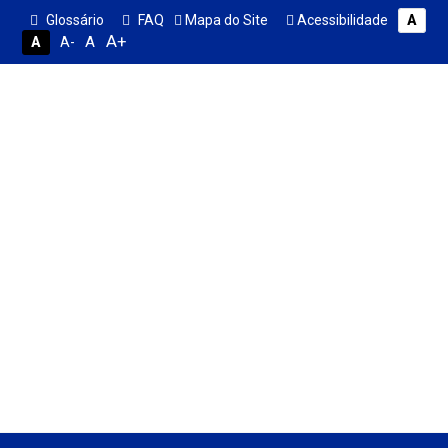
Glossário
FAQ
Mapa do Site
Acessibilidade
A
A+
A
A
A-