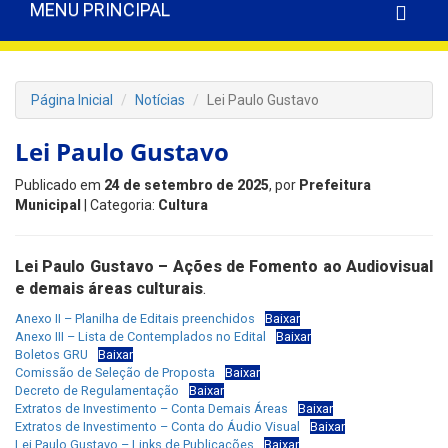
MENU PRINCIPAL
Página Inicial
Notícias
Lei Paulo Gustavo
Lei Paulo Gustavo
Publicado em
24 de setembro de 2025
, por
Prefeitura
Municipal
| Categoria:
Cultura
Lei Paulo Gustavo – Ações de Fomento ao Audiovisual
e demais áreas culturais
.
Anexo II – Planilha de Editais preenchidos
Baixar
Anexo III – Lista de Contemplados no Edital
Baixar
Boletos GRU
Baixar
Comissão de Seleção de Proposta
Baixar
Decreto de Regulamentação
Baixar
Extratos de Investimento – Conta Demais Áreas
Baixar
Extratos de Investimento – Conta do Áudio Visual
Baixar
Lei Paulo Gustavo – Links de Publicações
Baixar