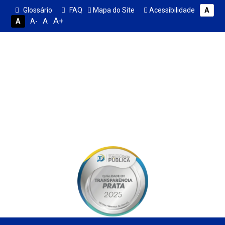
Glossário
FAQ
Mapa do Site
Acessibilidade
A
A+
A
A
A-