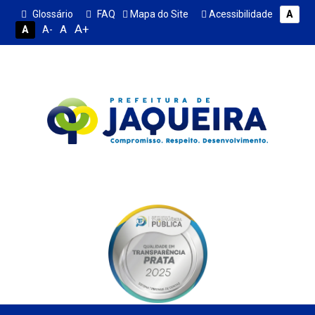
Glossário
FAQ
Mapa do Site
Acessibilidade
A
A+
A
A
A-